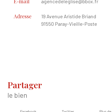
E-mail
agencedeleglise@bbox.fr
Adresse
19 Avenue Aristide Briand
91550 Paray-Vieille-Poste
partager
le bien
Facebook
Twitter
Plus de