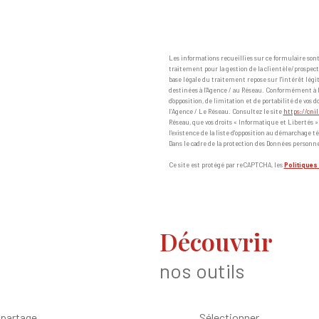
Les informations recueillies sur ce formulaire so
traitement pour la gestion de la clientèle/prospec
base légale du traitement repose sur l'intérêt lég
destinées à l'Agence / au Réseau. Conformément à la l
d’opposition, de limitation et de portabilité de v
l’Agence / Le Réseau. Consultez le site
https://cnil
Réseau, que vos droits « Informatique et Libertés 
l’existence de la liste d'opposition au démarchage té
Dans le cadre de la protection des Données personne
Ce site est protégé par reCAPTCHA, les
Politiques 
découvrir
nos outils
 partage
Sélectionner