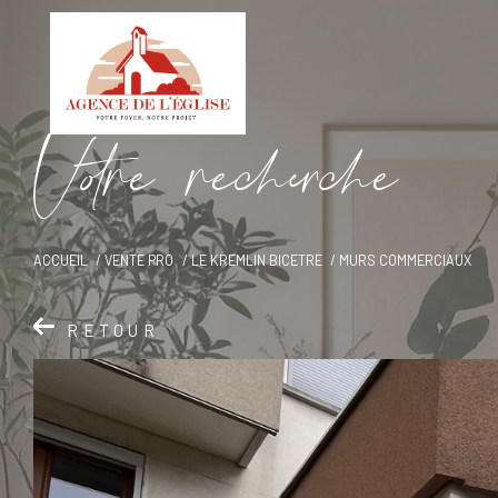
V
o
r
e
r
e
c
e
c
e
ACCUEIL
VENTE PRO
LE KREMLIN BICETRE
MURS COMMERCIAUX
RETOUR