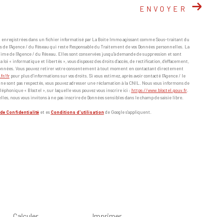
ENVOYER
nt enregistrées dans un fichier informatisé par La Boite Immo agissant comme Sous-traitant du
ts de l'Agence / du Réseau qui reste Responsable du Traitement de vos Données personnelles. La
itime de l'Agence / du Réseau. Elles sont conservées jusqu'à demande de suppression et sont
oi « informatique et libertés », vous disposez des droits d’accès, de rectification, d’effacement,
os données. Vous pouvez retirer votre consentement à tout moment en contactant directement
.fr/fr
pour plus d’informations sur vos droits. Si vous estimez, après avoir contacté l'Agence / le
» ne sont pas respectés, vous pouvez adresser une réclamation à la CNIL. Nous vous informons de
léphonique « Bloctel », sur laquelle vous pouvez vous inscrire ici :
https://www.bloctel.gouv.fr
.
lles, nous vous invitons à ne pas inscrire de Données sensibles dans le champ de saisie libre.
de Confidentialité
et es
Conditions d'utilisation
de Google s'appliquent.
Calculer
Imprimer