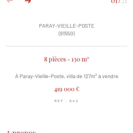
01
21
/
PARAY-VIEILLE-POSTE
(91550)
8 pièces - 130 m²
À Paray-Vieille-Poste, villa de 127m² à vendre
419 000 €
REF : 642
a propos