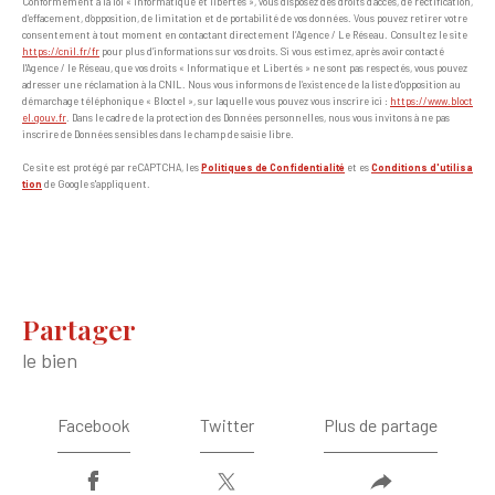
Conformément à la loi « informatique et libertés », vous disposez des droits d’accès, de rectification,
d’effacement, d’opposition, de limitation et de portabilité de vos données. Vous pouvez retirer votre
consentement à tout moment en contactant directement l’Agence / Le Réseau. Consultez le site
https://cnil.fr/fr
pour plus d’informations sur vos droits. Si vous estimez, après avoir contacté
l'Agence / le Réseau, que vos droits « Informatique et Libertés » ne sont pas respectés, vous pouvez
adresser une réclamation à la CNIL. Nous vous informons de l’existence de la liste d'opposition au
démarchage téléphonique « Bloctel », sur laquelle vous pouvez vous inscrire ici :
https://www.bloct
el.gouv.fr
. Dans le cadre de la protection des Données personnelles, nous vous invitons à ne pas
inscrire de Données sensibles dans le champ de saisie libre.
Ce site est protégé par reCAPTCHA, les
Politiques de Confidentialité
et es
Conditions d'utilisa
tion
de Google s'appliquent.
partager
le bien
Facebook
Twitter
Plus de partage