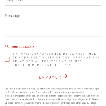
Message
*
* Champ obligatoire
J'AI PRIS CONNAISSANCE DE LA POLITIQUE
DE CONFIDENTIALITÉ ET DES INFORMATIONS
RELATIVES AU TRAITEMENT DE MES
DONNÉES PERSONNELLES (*)*
ENVOYER
Les informations recueillies sur ce formulaire sont enregistrées dans un fichier informatisé par
La Boite Immo agissant comme Sous-traitant du traitement pour la gestion de la
clientèle/prospects de l'Agence / du Réseau qui reste Responsable du Traitement de vos Données
personnelles. La base légale du traitement repose sur l'intérêt légitime de l'Agence / du Réseau.
Elles sont conservées jusqu'à demande de suppression et sont destinées à l'Agence / au Réseau.