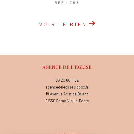
REF : 708
VOIR LE BIEN
AGENCE DE L'EGLISE
06 20 66 11 82
agencedeleglise@bbox.fr
19 Avenue Aristide Briand
91550
Paray-Vieille-Poste