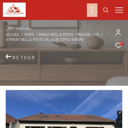
V
o
r
e
r
e
c
e
c
e
ACCUEIL
VENTE
PARAY VIEILLE POSTE
MAISON
T8
A PARAY VIEILLE POSTE VILLA DE 127M A VENDRE
0
RETOUR