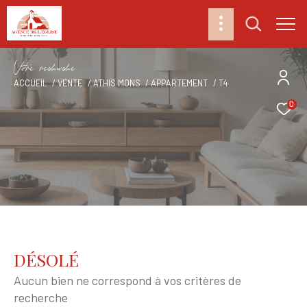
V
o
r
e
r
e
c
e
c
e
ACCUEIL
VENTE
ATHIS MONS
APPARTEMENT
T4
0
DÉSOLÉ
Aucun bien ne correspond à vos critères de
recherche