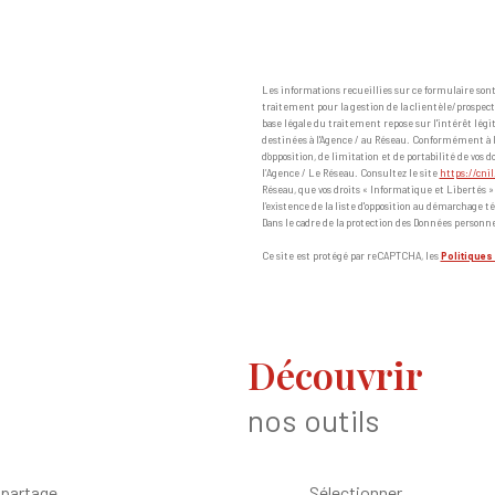
Les informations recueillies sur ce formulaire so
traitement pour la gestion de la clientèle/prospec
base légale du traitement repose sur l'intérêt lég
destinées à l'Agence / au Réseau. Conformément à la l
d’opposition, de limitation et de portabilité de v
l’Agence / Le Réseau. Consultez le site
https://cnil
Réseau, que vos droits « Informatique et Libertés 
l’existence de la liste d'opposition au démarchage té
Dans le cadre de la protection des Données personne
Ce site est protégé par reCAPTCHA, les
Politiques 
découvrir
nos outils
 partage
Sélectionner