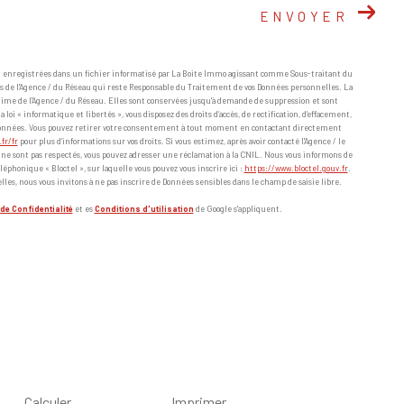
ENVOYER
nt enregistrées dans un fichier informatisé par La Boite Immo agissant comme Sous-traitant du
ts de l'Agence / du Réseau qui reste Responsable du Traitement de vos Données personnelles. La
itime de l'Agence / du Réseau. Elles sont conservées jusqu'à demande de suppression et sont
oi « informatique et libertés », vous disposez des droits d’accès, de rectification, d’effacement,
os données. Vous pouvez retirer votre consentement à tout moment en contactant directement
.fr/fr
pour plus d’informations sur vos droits. Si vous estimez, après avoir contacté l'Agence / le
» ne sont pas respectés, vous pouvez adresser une réclamation à la CNIL. Nous vous informons de
léphonique « Bloctel », sur laquelle vous pouvez vous inscrire ici :
https://www.bloctel.gouv.fr
.
lles, nous vous invitons à ne pas inscrire de Données sensibles dans le champ de saisie libre.
de Confidentialité
et es
Conditions d'utilisation
de Google s'appliquent.
Calculer
Imprimer