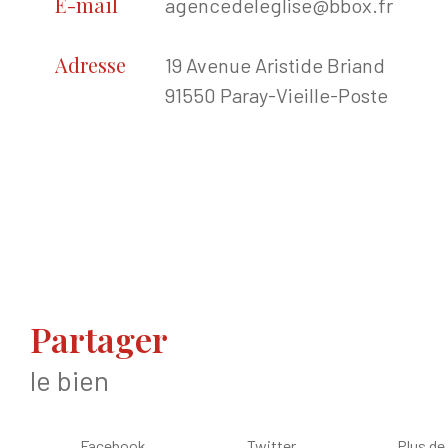
E-mail
agencedeleglise@bbox.fr
Adresse
19 Avenue Aristide Briand
91550 Paray-Vieille-Poste
partager
le bien
Facebook
Twitter
Plus de