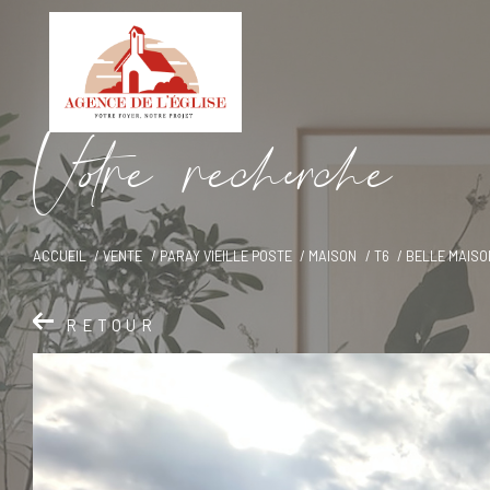
V
o
r
e
r
e
c
e
c
e
ACCUEIL
VENTE
PARAY VIEILLE POSTE
MAISON
T6
BELLE MAISO
RETOUR